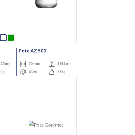
Pote AZ 500
5,5 mm
90,4 mm
168,1 mm
0 g
830 ml
335 g