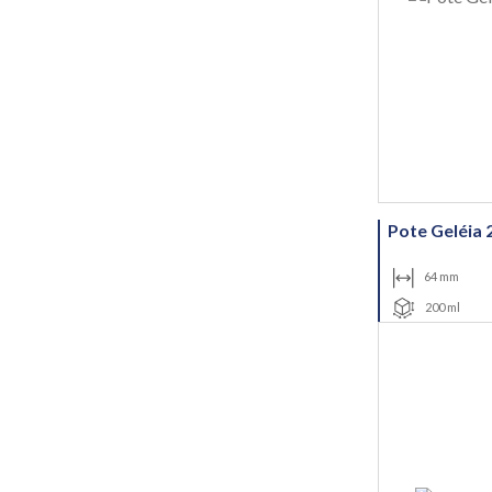
Pote Geléia 
64 mm
200 ml