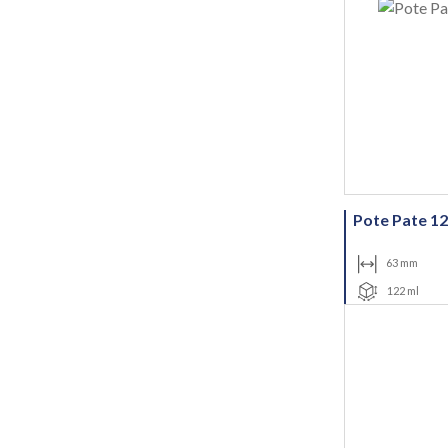
Pote Pate 12
63 mm
122 ml