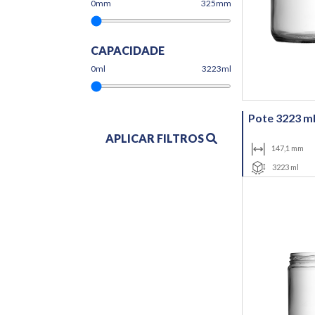
0
mm
325mm
CAPACIDADE
0
ml
3223ml
Pote 3223 m
APLICAR FILTROS
147,1 mm
3223 ml