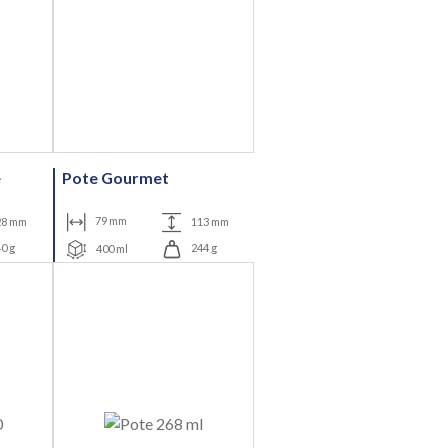
e
Pote Gourmet
28 mm
79 mm
113 mm
0 g
400 ml
244 g