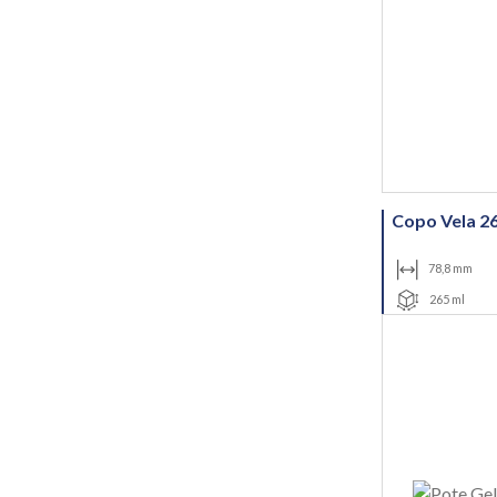
Copo Vela 2
78,8 mm
265 ml