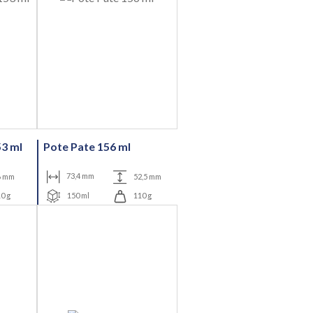
53 ml
Pote Pate 156 ml
6 mm
73,4 mm
52,5 mm
0 g
150 ml
110 g