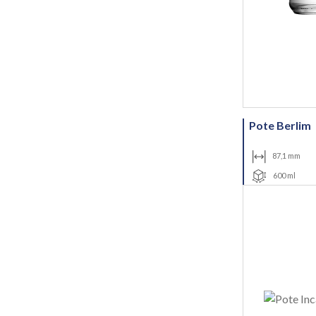
Pote Berlim
87,1 mm
600 ml