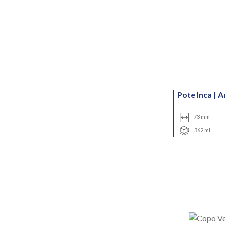
Pote Inca | 
73 mm
362 ml