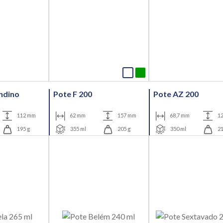
Andino
Pote F 200
Pote AZ 200
112 mm
62 mm
157 mm
68,7 mm
12
195 g
355 ml
205 g
350 ml
21