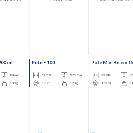
200 ml
Pote F 100
Pote Mini Belém 1
88 mm
61 mm
92,2 mm
65 mm
6
130 g
190 ml
120 g
153 ml
11