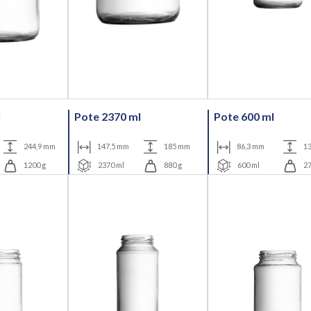
l
Pote 2370 ml
Pote 600 ml
244,9 mm
147,5 mm
185 mm
86,3 mm
13
1200 g
2370 ml
880 g
600 ml
27