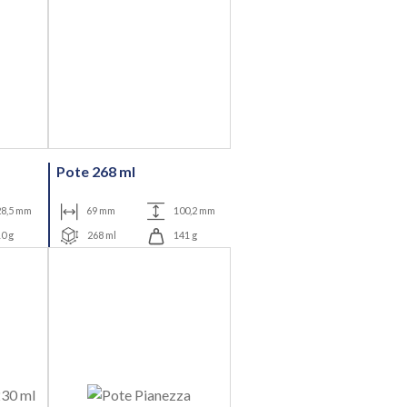
Pote 268 ml
8,5 mm
69 mm
100,2 mm
0 g
268 ml
141 g