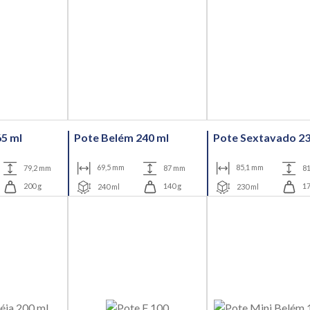
65 ml
Pote Belém 240 ml
Pote Sextavado 23
79,2 mm
69,5 mm
87 mm
85,1 mm
8
200 g
240 ml
140 g
230 ml
17