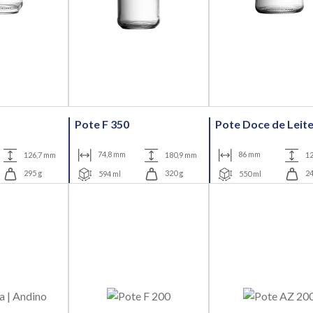
Pote F 350
Pote Doce de Leit
126,7 mm
74,8 mm
180,9 mm
86 mm
1
295 g
594 ml
320 g
550 ml
24