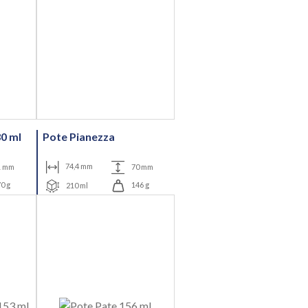
0 ml
Pote Pianezza
1 mm
74,4 mm
70 mm
0 g
210 ml
146 g