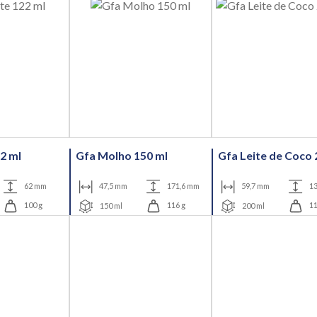
2 ml
Gfa Molho 150 ml
Gfa Leite de Coco 
62 mm
47,5 mm
171,6 mm
59,7 mm
1
100 g
150 ml
116 g
200 ml
11